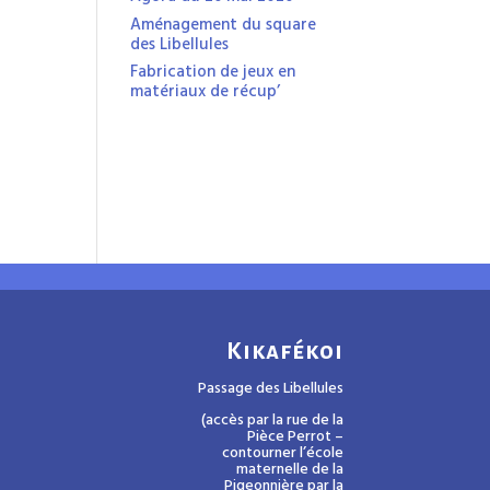
Aménagement du square
des Libellules
Fabrication de jeux en
matériaux de récup’
Kikafékoi
Passage des Libellules
(accès par la rue de la
Pièce Perrot –
contourner l’école
maternelle de la
Pigeonnière par la