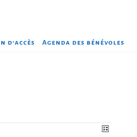
n d’accès
Agenda des bénévoles
Navigation
Navigation
Liste
de
par