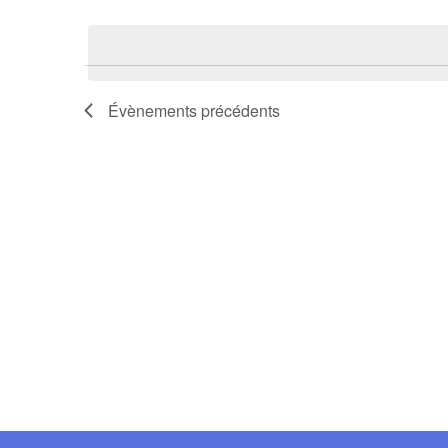
Sélectionnez
une
date.
Évènements
précédents