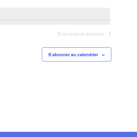
vues
consultatio
Évènemen
Évènements
suivants
S’abonner au calendrier