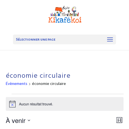
Sélectionner une page
économie circulaire
Évènements
économie circulaire
Évènements
Aucun résultat trouvé.
Notice
Navi
Nav
À venir
Liste
de
par
Sélectionnez