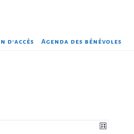
n d’accès
Agenda des bénévoles
Navigation
Navigation
Liste
de
par