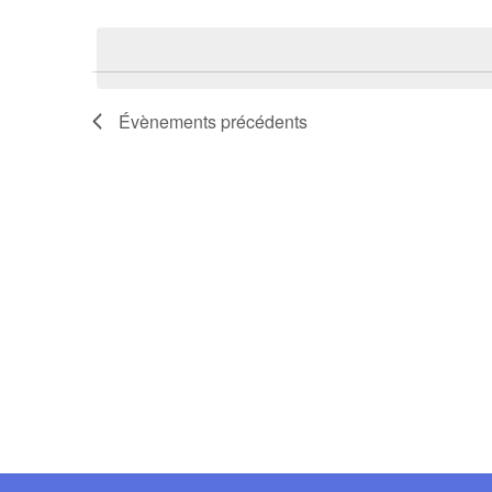
Sélectionnez
une
date.
Évènements
précédents