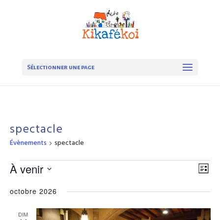
Sélectionner une page
spectacle
Évènements
spectacle
Évènements
Navi
Nav
À venir
Liste
de
par
Sélectionnez
une
octobre 2026
vue
cons
date.
Év
DIM