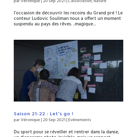
par
Véronique
|
20 Sep 2021
|
L'association
,
Nature
l’occasion de découvrir les recoins du Grand pré ! Le
conteur Ludovic Souliman nous a offert un moment
suspendu au pays des rêves. ..magique...
Saison 21-22 : Let’s go !
par
Véronique
|
20 Sep 2021
|
Evénements
Du sport pour se réveiller et rentrer dans la danse,