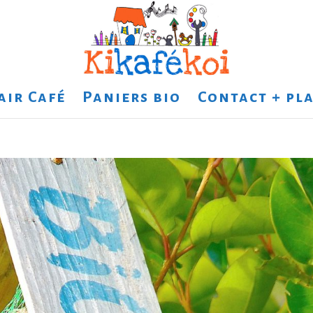
air Café
Paniers bio
Contact + pla