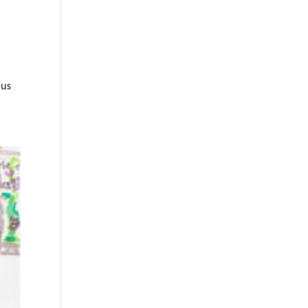
t
ous