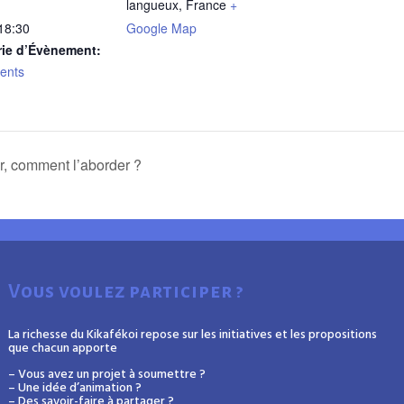
langueux
,
France
+
 18:30
Google Map
rie d’Évènement:
ents
ir, comment l’aborder ?
Vous voulez participer ?
La richesse du Kikafékoi repose sur les initiatives et les propositions
que chacun apporte
– Vous avez un projet à soumettre ?
– Une idée d’animation ?
– Des savoir-faire à partager ?