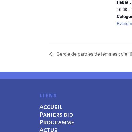
Heure :
16:30 -
Catégo
Evenem
Cercle de paroles de femmes : vieill
liens
Accueil
Paniers bio
Programme
Actus